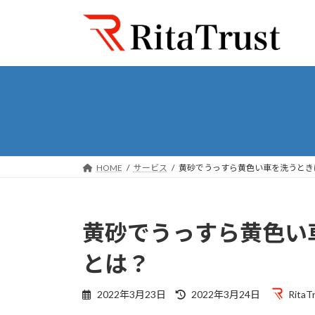
コ
ナ
ン
ビ
テ
ゲ
ン
ー
ツ
シ
へ
ョ
ス
ン
キ
に
ッ
移
プ
動
HOME
サービス
黄砂でうっすら黄色い車を洗うとき
黄砂でうっすら黄色い
とは？
最
2022年3月23日
2022年3月24日
RitaT
終