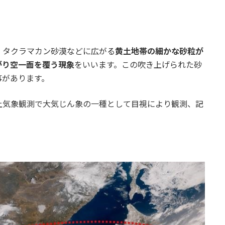
、タクラマカン砂漠などに広がる
黄土地帯の細かな砂粒が
がり空一面を覆う現象
をいいます。この吹き上げられた砂
事があります。
上気象観測で大気じん象の一種として目視により観測、記