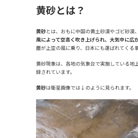
更
黄砂とは？
新
日
時
:
黄砂
とは、おもに中国の黄土砂漠やゴビ砂漠
風によって空高く吹き上げられ、大気中に広
塵が上空の風に乗り、日本にも運ばれてくる
黄砂現象は、各地の気象台で実施している地
録されています。
黄砂
は衛星画像では↓のように見られます。