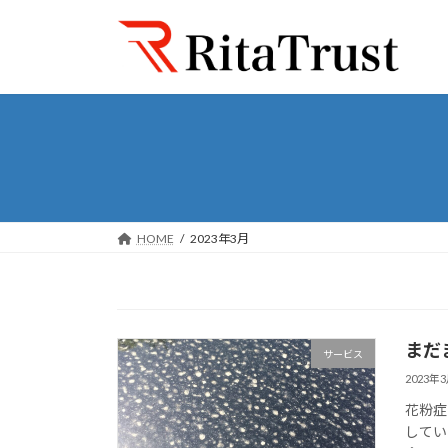
コ
ナ
ン
ビ
テ
ゲ
ン
ー
ツ
シ
へ
ョ
ス
ン
キ
に
ッ
移
プ
動
HOME
2023年3月
まだ
サービス
2023年
花粉症
してい