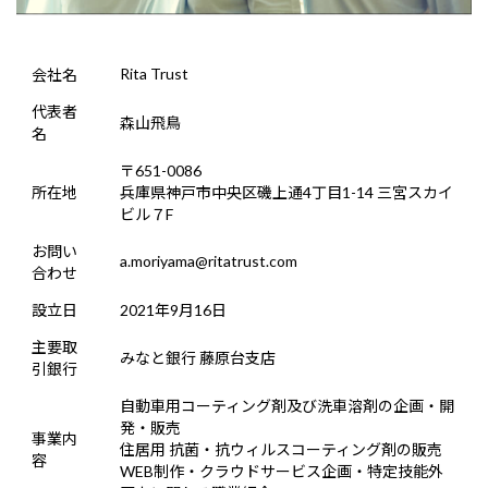
Rita Trust
会社名
代表者
森山飛鳥
名
〒651-0086
所在地
兵庫県神戸市中央区磯上通4丁目1-14 三宮スカイ
ビル７F
お問い
a.moriyama@ritatrust.com
合わせ
設立日
2021年9月16日
主要取
みなと銀行 藤原台支店
引銀行
自動車用コーティング剤及び洗車溶剤の企画・開
発・販売
事業内
住居用 抗菌・抗ウィルスコーティング剤の販売
容
WEB制作・クラウドサービス企画・特定技能外